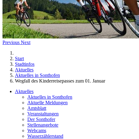
Previous
Next
Start
Stadtinfos
Aktuelles
Aktuelles in Sonthofen
Wegfall des Kinderreisepasses zum 01. Januar
Aktuelles
Aktuelles in Sonthofen
Aktuelle Meldungen
Amtsblatt
Veranstaltungen
Der Sonthofer
Stellenangebote
Webcams
Wasserzählerstand