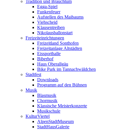
Tradition und Brauchtum
Egga-Spiel
Funkenfeuer
Aufstellen des Maibaums
Viehscheid
Klausentreiben
Nikolausballonstart
Freizeiteinrichtungen
Freizeitland Sonthofen
Freizeitanlage Altstädten
Eissporthalle
Biberhof
Haus Oberallgäu
Bike Park im Tannachwäldchen
Stadtfest
Downloads
Programm auf den Bühnen
Musik
Blasmusik
Chormusik
Klassische Meisterkonzerte
Musikschule
KulturViertel
AlpenStadtMuseum
StadtHausGalerie