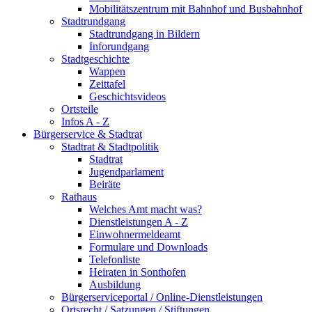
Mobilitätszentrum mit Bahnhof und Busbahnhof
Stadtrundgang
Stadtrundgang in Bildern
Inforundgang
Stadtgeschichte
Wappen
Zeittafel
Geschichtsvideos
Ortsteile
Infos A - Z
Bürgerservice & Stadtrat
Stadtrat & Stadtpolitik
Stadtrat
Jugendparlament
Beiräte
Rathaus
Welches Amt macht was?
Dienstleistungen A - Z
Einwohnermeldeamt
Formulare und Downloads
Telefonliste
Heiraten in Sonthofen
Ausbildung
Bürgerserviceportal / Online-Dienstleistungen
Ortsrecht / Satzungen / Stiftungen