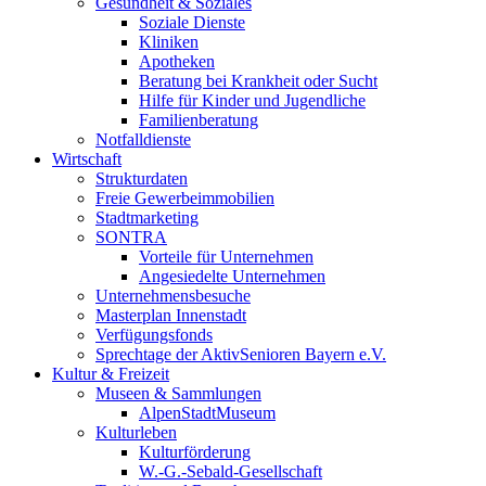
Gesundheit & Soziales
Soziale Dienste
Kliniken
Apotheken
Beratung bei Krankheit oder Sucht
Hilfe für Kinder und Jugendliche
Familienberatung
Notfalldienste
Wirtschaft
Strukturdaten
Freie Gewerbeimmobilien
Stadtmarketing
SONTRA
Vorteile für Unternehmen
Angesiedelte Unternehmen
Unternehmensbesuche
Masterplan Innenstadt
Verfügungsfonds
Sprechtage der AktivSenioren Bayern e.V.
Kultur & Freizeit
Museen & Sammlungen
AlpenStadtMuseum
Kulturleben
Kulturförderung
W.-G.-Sebald-Gesellschaft