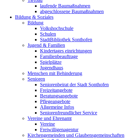
Tiefbau
laufende Baumaßnahmen
abgeschlossene Baumaßnahmen
Bildung & Soziales
Bildung
Volkshochschule
Schulen
StadtBibliothek Sonthofen
Jugend & Familien
Kindertages einrichtungen
Familienbeauftrage
Spielplätze
Jugendhaus
Menschen mit Behinderung
Senioren
Seniorenbeirat der Stadt Sonthofen
Freizeitangebote
Beratungsangebote
Pflegeangebote
Allgemeine Infos
Seniorenfreundlicher Service
Vereine und Ehrenamt
Vereine
Freiwilligenagentur
Kirchengemeinden und Glaubensgemeinschaften