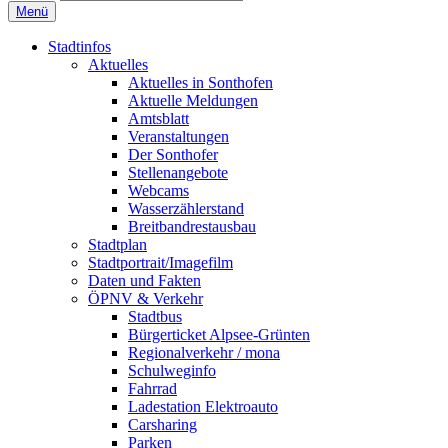
Menü
Stadtinfos
Aktuelles
Aktuelles in Sonthofen
Aktuelle Meldungen
Amtsblatt
Veranstaltungen
Der Sonthofer
Stellenangebote
Webcams
Wasserzählerstand
Breitbandrestausbau
Stadtplan
Stadtportrait/Imagefilm
Daten und Fakten
ÖPNV & Verkehr
Stadtbus
Bürgerticket Alpsee-Grünten
Regionalverkehr / mona
Schulweginfo
Fahrrad
Ladestation Elektroauto
Carsharing
Parken