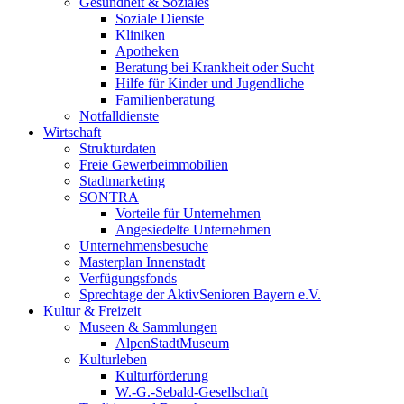
Gesundheit & Soziales
Soziale Dienste
Kliniken
Apotheken
Beratung bei Krankheit oder Sucht
Hilfe für Kinder und Jugendliche
Familienberatung
Notfalldienste
Wirtschaft
Strukturdaten
Freie Gewerbeimmobilien
Stadtmarketing
SONTRA
Vorteile für Unternehmen
Angesiedelte Unternehmen
Unternehmensbesuche
Masterplan Innenstadt
Verfügungsfonds
Sprechtage der AktivSenioren Bayern e.V.
Kultur & Freizeit
Museen & Sammlungen
AlpenStadtMuseum
Kulturleben
Kulturförderung
W.-G.-Sebald-Gesellschaft