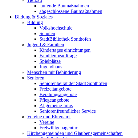
Tiefbau
laufende Baumaßnahmen
abgeschlossene Baumaßnahmen
Bildung & Soziales
Bildung
Volkshochschule
Schulen
StadtBibliothek Sonthofen
Jugend & Familien
Kindertages einrichtungen
Familienbeauftrage
Spielplätze
Jugendhaus
Menschen mit Behinderung
Senioren
Seniorenbeirat der Stadt Sonthofen
Freizeitangebote
Beratungsangebote
Pflegeangebote
Allgemeine Infos
Seniorenfreundlicher Service
Vereine und Ehrenamt
Vereine
Freiwilligenagentur
Kirchengemeinden und Glaubensgemeinschaften