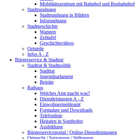
Mobilitätszentrum mit Bahnhof und Busbahnhof
Stadtrundgang
Stadtrundgang in Bildern
Inforundgang
Stadtgeschichte
Wappen
Zeittafel
Geschichtsvideos
Ortsteile
Infos A - Z
Bürgerservice & Stadtrat
Stadtrat & Stadtpolitik
Stadtrat
Jugendparlament
Beiräte
Rathaus
Welches Amt macht was?
Dienstleistungen A - Z
Einwohnermeldeamt
Formulare und Downloads
Telefonliste
Heiraten in Sonthofen
Ausbildung
Bürgerserviceportal / Online-Dienstleistungen
Ortsrecht / Satzungen / Stiftungen