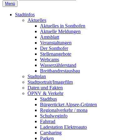
Menü
Stadtinfos
Aktuelles
Aktuelles in Sonthofen
Aktuelle Meldungen
Amtsblatt
Veranstaltungen
Der Sonthofer
Stellenangebote
Webcams
Wasserzählerstand
Breitbandrestausbau
Stadtplan
Stadtportrait/Imagefilm
Daten und Fakten
ÖPNV & Verkehr
Stadtbus
Bürgerticket Alpsee-Grünten
Regionalverkehr / mona
Schulweginfo
Fahrrad
Ladestation Elektroauto
Carsharing
Parken