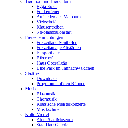
Tradition und Brauchtum
Egga-Spiel
Funkenfeuer
Aufstellen des Maibaums
Viehscheid
Klausentreiben
Nikolausballonstart
Freizeiteinrichtungen
Freizeitland Sonthofen
Freizeitanlage Altstädten
Eissporthalle
Biberhof
Haus Oberallgäu
Bike Park im Tannachwäldchen
Stadtfest
Downloads
Programm auf den Bühnen
Musik
Blasmusik
Chormusik
Klassische Meisterkonzerte
Musikschule
KulturViertel
AlpenStadtMuseum
StadtHausGalerie