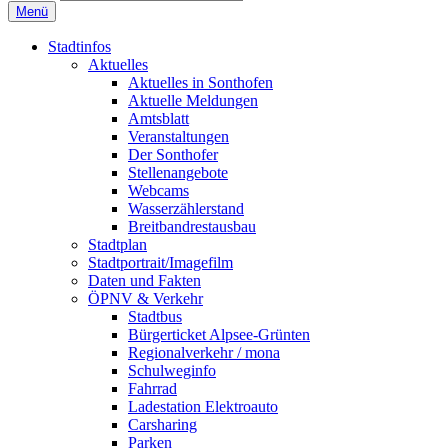
Menü
Stadtinfos
Aktuelles
Aktuelles in Sonthofen
Aktuelle Meldungen
Amtsblatt
Veranstaltungen
Der Sonthofer
Stellenangebote
Webcams
Wasserzählerstand
Breitbandrestausbau
Stadtplan
Stadtportrait/Imagefilm
Daten und Fakten
ÖPNV & Verkehr
Stadtbus
Bürgerticket Alpsee-Grünten
Regionalverkehr / mona
Schulweginfo
Fahrrad
Ladestation Elektroauto
Carsharing
Parken