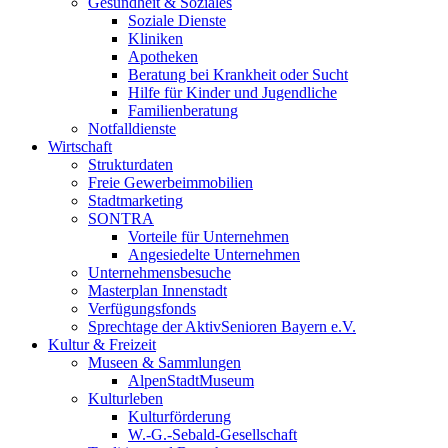
Gesundheit & Soziales
Soziale Dienste
Kliniken
Apotheken
Beratung bei Krankheit oder Sucht
Hilfe für Kinder und Jugendliche
Familienberatung
Notfalldienste
Wirtschaft
Strukturdaten
Freie Gewerbeimmobilien
Stadtmarketing
SONTRA
Vorteile für Unternehmen
Angesiedelte Unternehmen
Unternehmensbesuche
Masterplan Innenstadt
Verfügungsfonds
Sprechtage der AktivSenioren Bayern e.V.
Kultur & Freizeit
Museen & Sammlungen
AlpenStadtMuseum
Kulturleben
Kulturförderung
W.-G.-Sebald-Gesellschaft