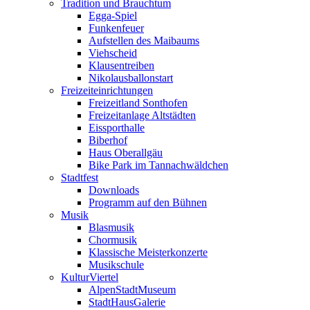
Tradition und Brauchtum
Egga-Spiel
Funkenfeuer
Aufstellen des Maibaums
Viehscheid
Klausentreiben
Nikolausballonstart
Freizeiteinrichtungen
Freizeitland Sonthofen
Freizeitanlage Altstädten
Eissporthalle
Biberhof
Haus Oberallgäu
Bike Park im Tannachwäldchen
Stadtfest
Downloads
Programm auf den Bühnen
Musik
Blasmusik
Chormusik
Klassische Meisterkonzerte
Musikschule
KulturViertel
AlpenStadtMuseum
StadtHausGalerie