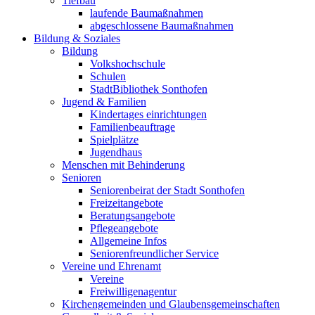
Tiefbau
laufende Baumaßnahmen
abgeschlossene Baumaßnahmen
Bildung & Soziales
Bildung
Volkshochschule
Schulen
StadtBibliothek Sonthofen
Jugend & Familien
Kindertages einrichtungen
Familienbeauftrage
Spielplätze
Jugendhaus
Menschen mit Behinderung
Senioren
Seniorenbeirat der Stadt Sonthofen
Freizeitangebote
Beratungsangebote
Pflegeangebote
Allgemeine Infos
Seniorenfreundlicher Service
Vereine und Ehrenamt
Vereine
Freiwilligenagentur
Kirchengemeinden und Glaubensgemeinschaften