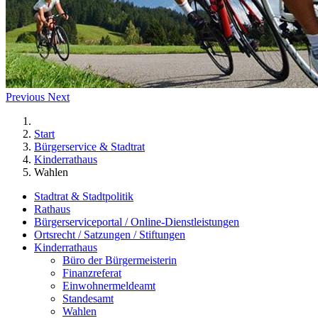
Previous
Next
Start
Bürgerservice & Stadtrat
Kinderrathaus
Wahlen
Stadtrat & Stadtpolitik
Rathaus
Bürgerserviceportal / Online-Dienstleistungen
Ortsrecht / Satzungen / Stiftungen
Kinderrathaus
Büro der Bürgermeisterin
Finanzreferat
Einwohnermeldeamt
Standesamt
Wahlen