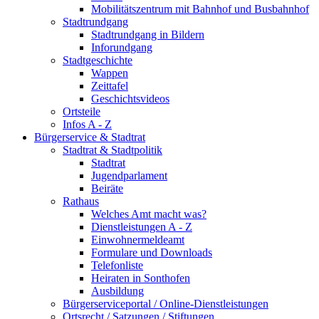
Mobilitätszentrum mit Bahnhof und Busbahnhof
Stadtrundgang
Stadtrundgang in Bildern
Inforundgang
Stadtgeschichte
Wappen
Zeittafel
Geschichtsvideos
Ortsteile
Infos A - Z
Bürgerservice & Stadtrat
Stadtrat & Stadtpolitik
Stadtrat
Jugendparlament
Beiräte
Rathaus
Welches Amt macht was?
Dienstleistungen A - Z
Einwohnermeldeamt
Formulare und Downloads
Telefonliste
Heiraten in Sonthofen
Ausbildung
Bürgerserviceportal / Online-Dienstleistungen
Ortsrecht / Satzungen / Stiftungen