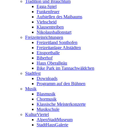
Tradition und Brauchtum
Egga-Spiel
Funkenfeuer
Aufstellen des Maibaums
Viehscheid
Klausentreiben
Nikolausballonstart
Freizeiteinrichtungen
Freizeitland Sonthofen
Freizeitanlage Altstädten
Eissporthalle
Biberhof
Haus Oberallgäu
Bike Park im Tannachwäldchen
Stadtfest
Downloads
Programm auf den Bühnen
Musik
Blasmusik
Chormusik
Klassische Meisterkonzerte
Musikschule
KulturViertel
AlpenStadtMuseum
StadtHausGalerie