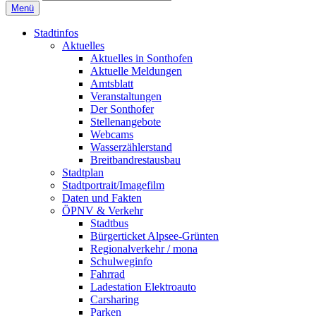
Menü
Stadtinfos
Aktuelles
Aktuelles in Sonthofen
Aktuelle Meldungen
Amtsblatt
Veranstaltungen
Der Sonthofer
Stellenangebote
Webcams
Wasserzählerstand
Breitbandrestausbau
Stadtplan
Stadtportrait/Imagefilm
Daten und Fakten
ÖPNV & Verkehr
Stadtbus
Bürgerticket Alpsee-Grünten
Regionalverkehr / mona
Schulweginfo
Fahrrad
Ladestation Elektroauto
Carsharing
Parken