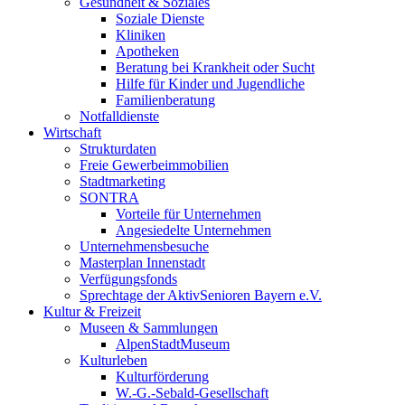
Gesundheit & Soziales
Soziale Dienste
Kliniken
Apotheken
Beratung bei Krankheit oder Sucht
Hilfe für Kinder und Jugendliche
Familienberatung
Notfalldienste
Wirtschaft
Strukturdaten
Freie Gewerbeimmobilien
Stadtmarketing
SONTRA
Vorteile für Unternehmen
Angesiedelte Unternehmen
Unternehmensbesuche
Masterplan Innenstadt
Verfügungsfonds
Sprechtage der AktivSenioren Bayern e.V.
Kultur & Freizeit
Museen & Sammlungen
AlpenStadtMuseum
Kulturleben
Kulturförderung
W.-G.-Sebald-Gesellschaft