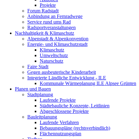
Projekte
Forum Radstadt
Anbindung an Fernradwege
Service rund ums Rad
Radsportveranstaltungen
Nachhaltigkeit & Klimaschutz
Alpenstadt & Alpenkonvention
Energie- und Klimaschutzstadt
Klimaschutz
Umweltschutz
Naturschutz
Faire Stadt
Gegen ausbeuterische Kinderarbeit
Integrierte Ländliche Entwicklung - ILE
Kommunale Wärmeplanung ILE Alpsee Grünten
Planen und Bauen
Stadtplanung
Laufende Projekte
Städtebauliche Konzepte, Leitlinien
Abgeschlossene Projekte
Bauleitplanung
Laufende Verfahren
Bebauungspläne (rechtsverbindlich)
Flächennutzungsplan