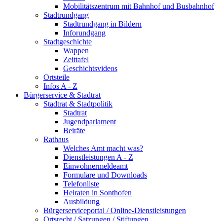
Mobilitätszentrum mit Bahnhof und Busbahnhof
Stadtrundgang
Stadtrundgang in Bildern
Inforundgang
Stadtgeschichte
Wappen
Zeittafel
Geschichtsvideos
Ortsteile
Infos A - Z
Bürgerservice & Stadtrat
Stadtrat & Stadtpolitik
Stadtrat
Jugendparlament
Beiräte
Rathaus
Welches Amt macht was?
Dienstleistungen A - Z
Einwohnermeldeamt
Formulare und Downloads
Telefonliste
Heiraten in Sonthofen
Ausbildung
Bürgerserviceportal / Online-Dienstleistungen
Ortsrecht / Satzungen / Stiftungen