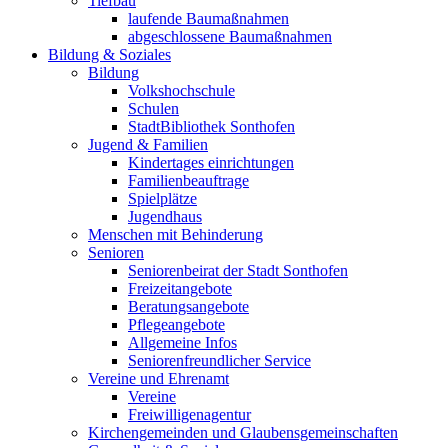
Tiefbau
laufende Baumaßnahmen
abgeschlossene Baumaßnahmen
Bildung & Soziales
Bildung
Volkshochschule
Schulen
StadtBibliothek Sonthofen
Jugend & Familien
Kindertages einrichtungen
Familienbeauftrage
Spielplätze
Jugendhaus
Menschen mit Behinderung
Senioren
Seniorenbeirat der Stadt Sonthofen
Freizeitangebote
Beratungsangebote
Pflegeangebote
Allgemeine Infos
Seniorenfreundlicher Service
Vereine und Ehrenamt
Vereine
Freiwilligenagentur
Kirchengemeinden und Glaubensgemeinschaften