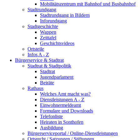
Mobilitätszentrum mit Bahnhof und Busbahnhof
Stadtrundgang
Stadtrundgang in Bildern
Inforundgang
Stadtgeschichte
Wappen
Zeittafel
Geschichtsvideos
Ortsteile
Infos A - Z
Bürgerservice & Stadtrat
Stadtrat & Stadtpolitik
Stadtrat
Jugendparlament
Beiräte
Rathaus
Welches Amt macht was?
Dienstleistungen A - Z
Einwohnermeldeamt
Formulare und Downloads
Telefonliste
Heiraten in Sonthofen
Ausbildung
Bürgerserviceportal / Online-Dienstleistungen
Ortsrecht / Satzungen / Stiftungen