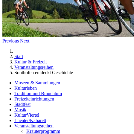
Previous
Next
Start
Kultur & Freizeit
Veranstaltungsreihen
Sonthofen entdeckt Geschichte
Museen & Sammlungen
Kulturleben
Tradition und Brauchtum
Freizeiteinrichtungen
Stadtfest
Musik
KulturViertel
Theater/Kabarett
Veranstaltungsreihen
Kräuterprogramm