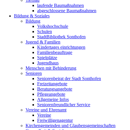
Tiefbau
laufende Baumaßnahmen
abgeschlossene Baumaßnahmen
Bildung & Soziales
Bildung
Volkshochschule
Schulen
StadtBibliothek Sonthofen
Jugend & Familien
Kindertages einrichtungen
Familienbeauftrage
Spielplätze
Jugendhaus
Menschen mit Behinderung
Senioren
Seniorenbeirat der Stadt Sonthofen
Freizeitangebote
Beratungsangebote
Pflegeangebote
Allgemeine Infos
Seniorenfreundlicher Service
Vereine und Ehrenamt
Vereine
Freiwilligenagentur
Kirchengemeinden und Glaubensgemeinschaften