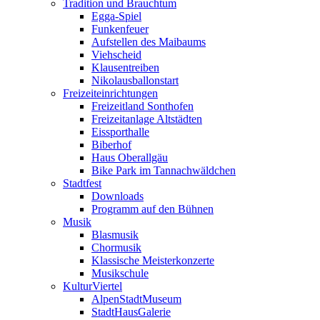
Tradition und Brauchtum
Egga-Spiel
Funkenfeuer
Aufstellen des Maibaums
Viehscheid
Klausentreiben
Nikolausballonstart
Freizeiteinrichtungen
Freizeitland Sonthofen
Freizeitanlage Altstädten
Eissporthalle
Biberhof
Haus Oberallgäu
Bike Park im Tannachwäldchen
Stadtfest
Downloads
Programm auf den Bühnen
Musik
Blasmusik
Chormusik
Klassische Meisterkonzerte
Musikschule
KulturViertel
AlpenStadtMuseum
StadtHausGalerie