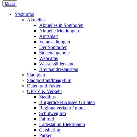
Menü
Stadtinfos
Aktuelles
Aktuelles in Sonthofen
Aktuelle Meldungen
Amtsblatt
Veranstaltungen
Der Sonthofer
Stellenangebote
Webcams
Wasserzählerstand
Breitbandrestausbau
Stadtplan
Stadtportrait/Imagefilm
Daten und Fakten
ÖPNV & Verkehr
Stadtbus
Bürgerticket Alpsee-Grünten
Regionalverkehr / mona
Schulweginfo
Fahrrad
Ladestation Elektroauto
Carsharing
Parken