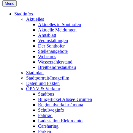
Menü
Stadtinfos
Aktuelles
Aktuelles in Sonthofen
Aktuelle Meldungen
Amtsblatt
Veranstaltungen
Der Sonthofer
Stellenangebote
Webcams
Wasserzählerstand
Breitbandrestausbau
Stadtplan
Stadtportrait/Imagefilm
Daten und Fakten
ÖPNV & Verkehr
Stadtbus
Bürgerticket Alpsee-Grünten
Regionalverkehr / mona
Schulweginfo
Fahrrad
Ladestation Elektroauto
Carsharing
Parken