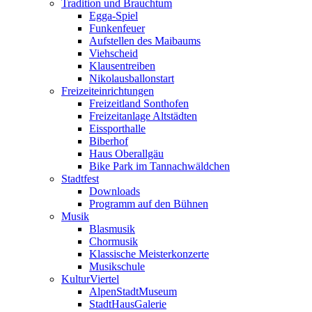
Tradition und Brauchtum
Egga-Spiel
Funkenfeuer
Aufstellen des Maibaums
Viehscheid
Klausentreiben
Nikolausballonstart
Freizeiteinrichtungen
Freizeitland Sonthofen
Freizeitanlage Altstädten
Eissporthalle
Biberhof
Haus Oberallgäu
Bike Park im Tannachwäldchen
Stadtfest
Downloads
Programm auf den Bühnen
Musik
Blasmusik
Chormusik
Klassische Meisterkonzerte
Musikschule
KulturViertel
AlpenStadtMuseum
StadtHausGalerie