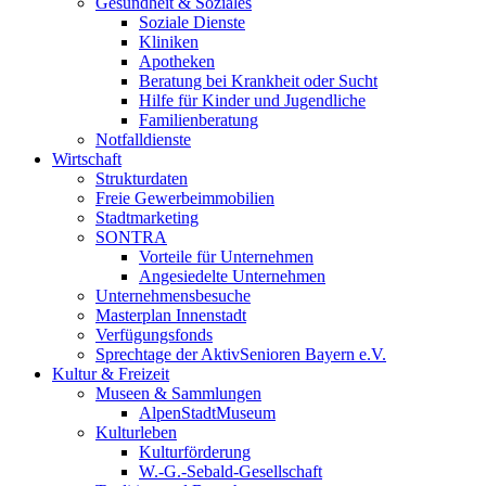
Gesundheit & Soziales
Soziale Dienste
Kliniken
Apotheken
Beratung bei Krankheit oder Sucht
Hilfe für Kinder und Jugendliche
Familienberatung
Notfalldienste
Wirtschaft
Strukturdaten
Freie Gewerbeimmobilien
Stadtmarketing
SONTRA
Vorteile für Unternehmen
Angesiedelte Unternehmen
Unternehmensbesuche
Masterplan Innenstadt
Verfügungsfonds
Sprechtage der AktivSenioren Bayern e.V.
Kultur & Freizeit
Museen & Sammlungen
AlpenStadtMuseum
Kulturleben
Kulturförderung
W.-G.-Sebald-Gesellschaft