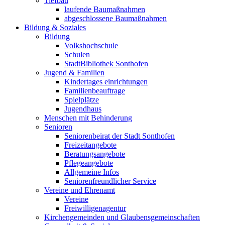
Tiefbau
laufende Baumaßnahmen
abgeschlossene Baumaßnahmen
Bildung & Soziales
Bildung
Volkshochschule
Schulen
StadtBibliothek Sonthofen
Jugend & Familien
Kindertages einrichtungen
Familienbeauftrage
Spielplätze
Jugendhaus
Menschen mit Behinderung
Senioren
Seniorenbeirat der Stadt Sonthofen
Freizeitangebote
Beratungsangebote
Pflegeangebote
Allgemeine Infos
Seniorenfreundlicher Service
Vereine und Ehrenamt
Vereine
Freiwilligenagentur
Kirchengemeinden und Glaubensgemeinschaften