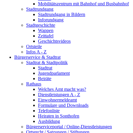
Mobilitätszentrum mit Bahnhof und Busbahnhof
Stadtrundgang
Stadtrundgang in Bildern
Inforundgang
Stadtgeschichte
Wappen
Zeittafel
Geschichtsvideos
Ortsteile
Infos A - Z
Bürgerservice & Stadtrat
Stadtrat & Stadtpolitik
Stadtrat
Jugendparlament
Beiräte
Rathaus
Welches Amt macht was?
Dienstleistungen A - Z
Einwohnermeldeamt
Formulare und Downloads
Telefonliste
Heiraten in Sonthofen
Ausbildung
Bürgerserviceportal / Online-Dienstleistungen
Ortsrecht / Satzungen / Stiftungen