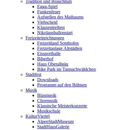
Tradition und Brauchtum
Egga-Spiel
Funkenfeuer
Aufstellen des Maibaums
Viehscheid
Klausentreiben
Nikolausballonstart
Freizeiteinrichtungen
Freizeitland Sonthofen
Freizeitanlage Altstädten
Eissporthalle
Biberhof
Haus Oberallgäu
Bike Park im Tannachwäldchen
Stadtfest
Downloads
Programm auf den Bühnen
Musik
Blasmusik
Chormusik
Klassische Meisterkonzerte
Musikschule
KulturViertel
AlpenStadtMuseum
StadtHausGalerie