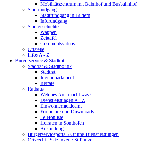
Mobilitätszentrum mit Bahnhof und Busbahnhof
Stadtrundgang
Stadtrundgang in Bildern
Inforundgang
Stadtgeschichte
Wappen
Zeittafel
Geschichtsvideos
Ortsteile
Infos A - Z
Bürgerservice & Stadtrat
Stadtrat & Stadtpolitik
Stadtrat
Jugendparlament
Beiräte
Rathaus
Welches Amt macht was?
Dienstleistungen A - Z
Einwohnermeldeamt
Formulare und Downloads
Telefonliste
Heiraten in Sonthofen
Ausbildung
Bürgerserviceportal / Online-Dienstleistungen
Ortsrecht / Satzungen / Stiftungen