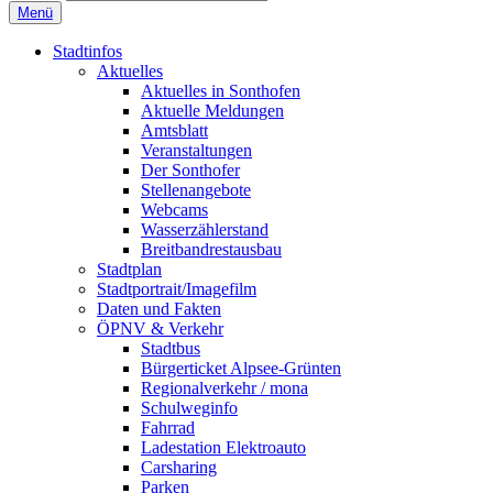
Menü
Stadtinfos
Aktuelles
Aktuelles in Sonthofen
Aktuelle Meldungen
Amtsblatt
Veranstaltungen
Der Sonthofer
Stellenangebote
Webcams
Wasserzählerstand
Breitbandrestausbau
Stadtplan
Stadtportrait/Imagefilm
Daten und Fakten
ÖPNV & Verkehr
Stadtbus
Bürgerticket Alpsee-Grünten
Regionalverkehr / mona
Schulweginfo
Fahrrad
Ladestation Elektroauto
Carsharing
Parken