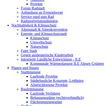
Projekte
Forum Radstadt
Anbindung an Fernradwege
Service rund ums Rad
Radsportveranstaltungen
Nachhaltigkeit & Klimaschutz
Alpenstadt & Alpenkonvention
Energie- und Klimaschutzstadt
Klimaschutz
Umweltschutz
Naturschutz
Faire Stadt
Gegen ausbeuterische Kinderarbeit
Integrierte Ländliche Entwicklung - ILE
Kommunale Wärmeplanung ILE Alpsee Grünten
Planen und Bauen
Stadtplanung
Laufende Projekte
Städtebauliche Konzepte, Leitlinien
Abgeschlossene Projekte
Bauleitplanung
Laufende Verfahren
Bebauungspläne (rechtsverbindlich)
Flächennutzungsplan