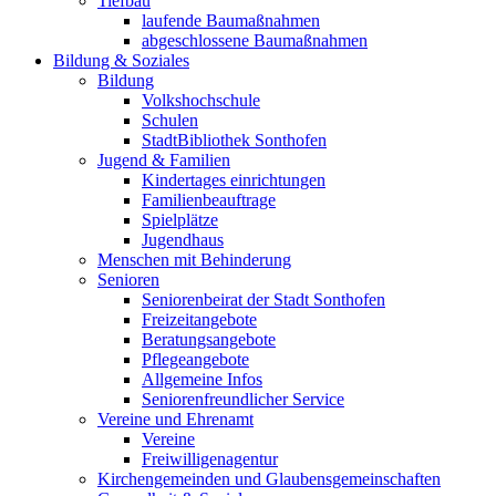
Tiefbau
laufende Baumaßnahmen
abgeschlossene Baumaßnahmen
Bildung & Soziales
Bildung
Volkshochschule
Schulen
StadtBibliothek Sonthofen
Jugend & Familien
Kindertages einrichtungen
Familienbeauftrage
Spielplätze
Jugendhaus
Menschen mit Behinderung
Senioren
Seniorenbeirat der Stadt Sonthofen
Freizeitangebote
Beratungsangebote
Pflegeangebote
Allgemeine Infos
Seniorenfreundlicher Service
Vereine und Ehrenamt
Vereine
Freiwilligenagentur
Kirchengemeinden und Glaubensgemeinschaften