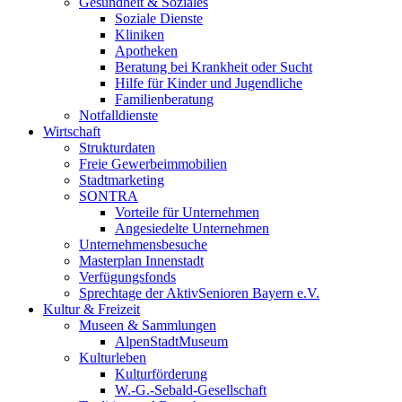
Gesundheit & Soziales
Soziale Dienste
Kliniken
Apotheken
Beratung bei Krankheit oder Sucht
Hilfe für Kinder und Jugendliche
Familienberatung
Notfalldienste
Wirtschaft
Strukturdaten
Freie Gewerbeimmobilien
Stadtmarketing
SONTRA
Vorteile für Unternehmen
Angesiedelte Unternehmen
Unternehmensbesuche
Masterplan Innenstadt
Verfügungsfonds
Sprechtage der AktivSenioren Bayern e.V.
Kultur & Freizeit
Museen & Sammlungen
AlpenStadtMuseum
Kulturleben
Kulturförderung
W.-G.-Sebald-Gesellschaft