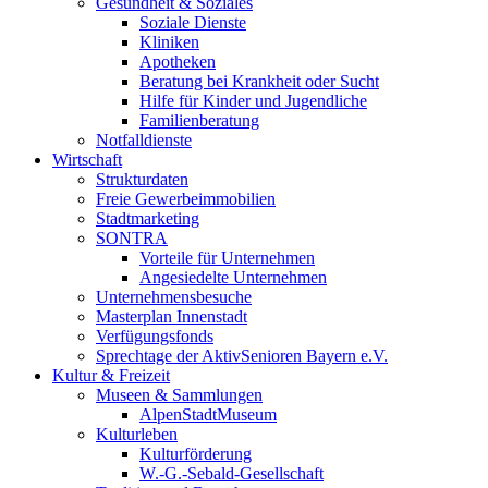
Gesundheit & Soziales
Soziale Dienste
Kliniken
Apotheken
Beratung bei Krankheit oder Sucht
Hilfe für Kinder und Jugendliche
Familienberatung
Notfalldienste
Wirtschaft
Strukturdaten
Freie Gewerbeimmobilien
Stadtmarketing
SONTRA
Vorteile für Unternehmen
Angesiedelte Unternehmen
Unternehmensbesuche
Masterplan Innenstadt
Verfügungsfonds
Sprechtage der AktivSenioren Bayern e.V.
Kultur & Freizeit
Museen & Sammlungen
AlpenStadtMuseum
Kulturleben
Kulturförderung
W.-G.-Sebald-Gesellschaft