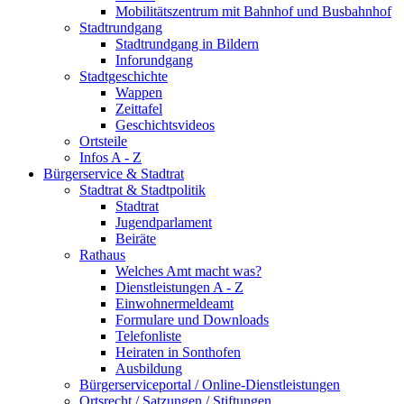
Mobilitätszentrum mit Bahnhof und Busbahnhof
Stadtrundgang
Stadtrundgang in Bildern
Inforundgang
Stadtgeschichte
Wappen
Zeittafel
Geschichtsvideos
Ortsteile
Infos A - Z
Bürgerservice & Stadtrat
Stadtrat & Stadtpolitik
Stadtrat
Jugendparlament
Beiräte
Rathaus
Welches Amt macht was?
Dienstleistungen A - Z
Einwohnermeldeamt
Formulare und Downloads
Telefonliste
Heiraten in Sonthofen
Ausbildung
Bürgerserviceportal / Online-Dienstleistungen
Ortsrecht / Satzungen / Stiftungen