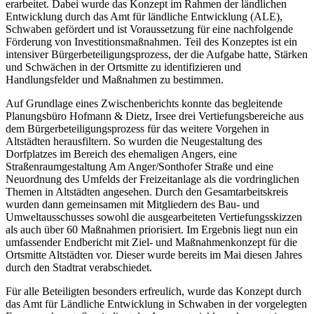
erarbeitet. Dabei wurde das Konzept im Rahmen der ländlichen
Entwicklung durch das Amt für ländliche Entwicklung (ALE),
Schwaben gefördert und ist Voraussetzung für eine nachfolgende
Förderung von Investitionsmaßnahmen. Teil des Konzeptes ist ein
intensiver Bürgerbeteiligungsprozess, der die Aufgabe hatte, Stärken
und Schwächen in der Ortsmitte zu identifizieren und
Handlungsfelder und Maßnahmen zu bestimmen.
Auf Grundlage eines Zwischenberichts konnte das begleitende
Planungsbüro Hofmann & Dietz, Irsee drei Vertiefungsbereiche aus
dem Bürgerbeteiligungsprozess für das weitere Vorgehen in
Altstädten herausfiltern. So wurden die Neugestaltung des
Dorfplatzes im Bereich des ehemaligen Angers, eine
Straßenraumgestaltung Am Anger/Sonthofer Straße und eine
Neuordnung des Umfelds der Freizeitanlage als die vordringlichen
Themen in Altstädten angesehen. Durch den Gesamtarbeitskreis
wurden dann gemeinsamen mit Mitgliedern des Bau- und
Umweltausschusses sowohl die ausgearbeiteten Vertiefungsskizzen
als auch über 60 Maßnahmen priorisiert. Im Ergebnis liegt nun ein
umfassender Endbericht mit Ziel- und Maßnahmenkonzept für die
Ortsmitte Altstädten vor. Dieser wurde bereits im Mai diesen Jahres
durch den Stadtrat verabschiedet.
Für alle Beteiligten besonders erfreulich, wurde das Konzept durch
das Amt für Ländliche Entwicklung in Schwaben in der vorgelegten