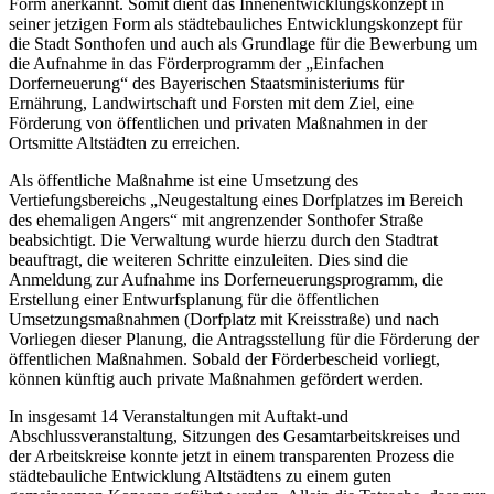
Form anerkannt. Somit dient das Innenentwicklungskonzept in
seiner jetzigen Form als städtebauliches Entwicklungskonzept für
die Stadt Sonthofen und auch als Grundlage für die Bewerbung um
die Aufnahme in das Förderprogramm der „Einfachen
Dorferneuerung“ des Bayerischen Staatsministeriums für
Ernährung, Landwirtschaft und Forsten mit dem Ziel, eine
Förderung von öffentlichen und privaten Maßnahmen in der
Ortsmitte Altstädten zu erreichen.
Als öffentliche Maßnahme ist eine Umsetzung des
Vertiefungsbereichs „Neugestaltung eines Dorfplatzes im Bereich
des ehemaligen Angers“ mit angrenzender Sonthofer Straße
beabsichtigt. Die Verwaltung wurde hierzu durch den Stadtrat
beauftragt, die weiteren Schritte einzuleiten. Dies sind die
Anmeldung zur Aufnahme ins Dorferneuerungsprogramm, die
Erstellung einer Entwurfsplanung für die öffentlichen
Umsetzungsmaßnahmen (Dorfplatz mit Kreisstraße) und nach
Vorliegen dieser Planung, die Antragsstellung für die Förderung der
öffentlichen Maßnahmen. Sobald der Förderbescheid vorliegt,
können künftig auch private Maßnahmen gefördert werden.
In insgesamt 14 Veranstaltungen mit Auftakt-und
Abschlussveranstaltung, Sitzungen des Gesamtarbeitskreises und
der Arbeitskreise konnte jetzt in einem transparenten Prozess die
städtebauliche Entwicklung Altstädtens zu einem guten