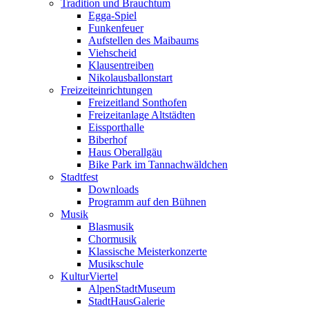
Tradition und Brauchtum
Egga-Spiel
Funkenfeuer
Aufstellen des Maibaums
Viehscheid
Klausentreiben
Nikolausballonstart
Freizeiteinrichtungen
Freizeitland Sonthofen
Freizeitanlage Altstädten
Eissporthalle
Biberhof
Haus Oberallgäu
Bike Park im Tannachwäldchen
Stadtfest
Downloads
Programm auf den Bühnen
Musik
Blasmusik
Chormusik
Klassische Meisterkonzerte
Musikschule
KulturViertel
AlpenStadtMuseum
StadtHausGalerie