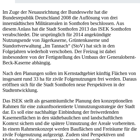
Im Zuge der Neuausrichtung der Bundeswehr hat die
Bundesrepublik Deutschland 2008 die Auflösung von drei
innerstädtischen Militärarealen in Sonthofen beschlossen. Aus
diesem Anlass hat die Stadt Sonthofen 2013 das ISEK Sonthofen
verabschiedet. Die ursprünglich für 2014 angekündigte
Nutzungsende von Jägerkaserne, Grüntenkaserne und
Standortverwaltung „Im Tannach“ (StoV) hat sich in den
Folgejahren wiederholt verschoben. Der Freizug ist dabei
insbesondere von der Fertigstellung des Umbaus der Generaloberst-
Beck-Kaserne abhängig.
Nach den Planungen sollen im Kernstadtgebiet künftig Flächen von
insgesamt rund 33 ha für zivile Folgenutzungen frei werden. Daraus
eröffnen sich für die Stadt Sonthofen neue Perspektiven in der
Stadtentwicklung.
Das ISEK stellt als gesamträumliche Planung den konzeptionellen
Rahmen für eine zukunftsorientierte Umnutzungsstrategie der Stadt
dar. Es soll eine nachhaltige Einbindung der freiwerdenden
Kasernenflächen in den städtebaulichen und landschaftlichen
Kontext sichern und die spätere Umnutzung der Areale vorbereiten.
In einem Rahmenkonzept werden Bauflächen und Freiräume für die
zivile Folgenutzung aufgezeigt. Zudem sind Perspektiven und