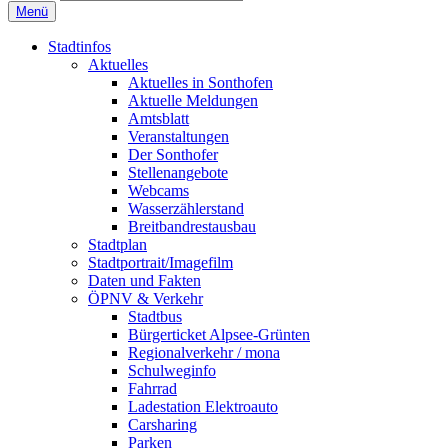
Menü
Stadtinfos
Aktuelles
Aktuelles in Sonthofen
Aktuelle Meldungen
Amtsblatt
Veranstaltungen
Der Sonthofer
Stellenangebote
Webcams
Wasserzählerstand
Breitbandrestausbau
Stadtplan
Stadtportrait/Imagefilm
Daten und Fakten
ÖPNV & Verkehr
Stadtbus
Bürgerticket Alpsee-Grünten
Regionalverkehr / mona
Schulweginfo
Fahrrad
Ladestation Elektroauto
Carsharing
Parken