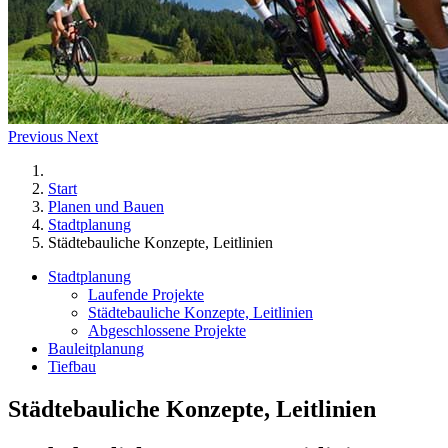
Previous
Next
Start
Planen und Bauen
Stadtplanung
Städtebauliche Konzepte, Leitlinien
Stadtplanung
Laufende Projekte
Städtebauliche Konzepte, Leitlinien
Abgeschlossene Projekte
Bauleitplanung
Tiefbau
Städtebauliche Konzepte, Leitlinien