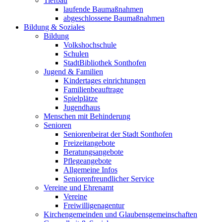
Tiefbau
laufende Baumaßnahmen
abgeschlossene Baumaßnahmen
Bildung & Soziales
Bildung
Volkshochschule
Schulen
StadtBibliothek Sonthofen
Jugend & Familien
Kindertages einrichtungen
Familienbeauftrage
Spielplätze
Jugendhaus
Menschen mit Behinderung
Senioren
Seniorenbeirat der Stadt Sonthofen
Freizeitangebote
Beratungsangebote
Pflegeangebote
Allgemeine Infos
Seniorenfreundlicher Service
Vereine und Ehrenamt
Vereine
Freiwilligenagentur
Kirchengemeinden und Glaubensgemeinschaften