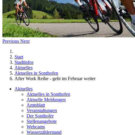
Previous
Next
Start
Stadtinfos
Aktuelles
Aktuelles in Sonthofen
After Work Reihe - geht im Februar weiter
Aktuelles
Aktuelles in Sonthofen
Aktuelle Meldungen
Amtsblatt
Veranstaltungen
Der Sonthofer
Stellenangebote
Webcams
Wasserzählerstand