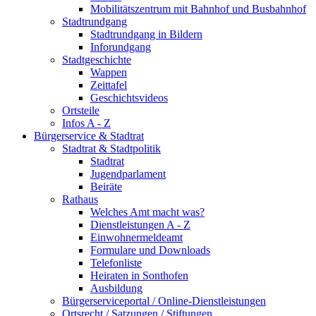
Mobilitätszentrum mit Bahnhof und Busbahnhof
Stadtrundgang
Stadtrundgang in Bildern
Inforundgang
Stadtgeschichte
Wappen
Zeittafel
Geschichtsvideos
Ortsteile
Infos A - Z
Bürgerservice & Stadtrat
Stadtrat & Stadtpolitik
Stadtrat
Jugendparlament
Beiräte
Rathaus
Welches Amt macht was?
Dienstleistungen A - Z
Einwohnermeldeamt
Formulare und Downloads
Telefonliste
Heiraten in Sonthofen
Ausbildung
Bürgerserviceportal / Online-Dienstleistungen
Ortsrecht / Satzungen / Stiftungen