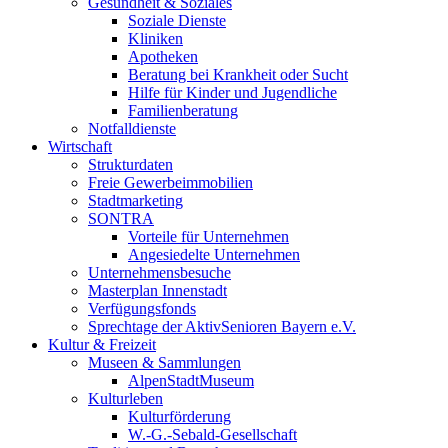
Gesundheit & Soziales
Soziale Dienste
Kliniken
Apotheken
Beratung bei Krankheit oder Sucht
Hilfe für Kinder und Jugendliche
Familienberatung
Notfalldienste
Wirtschaft
Strukturdaten
Freie Gewerbeimmobilien
Stadtmarketing
SONTRA
Vorteile für Unternehmen
Angesiedelte Unternehmen
Unternehmensbesuche
Masterplan Innenstadt
Verfügungsfonds
Sprechtage der AktivSenioren Bayern e.V.
Kultur & Freizeit
Museen & Sammlungen
AlpenStadtMuseum
Kulturleben
Kulturförderung
W.-G.-Sebald-Gesellschaft