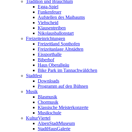
Tradition und Brauchtum
Egga-Spiel
Funkenfeuer
Aufstellen des Maibaums
Viehscheid
Klausentreiben
Nikolausballonstart
Freizeiteinrichtungen
Freizeitland Sonthofen
Freizeitanlage Altstädten
Eissporthalle
Biberhof
Haus Oberallgäu
Bike Park im Tannachwäldchen
Stadtfest
Downloads
Programm auf den Bühnen
Musik
Blasmusik
Chormusik
Klassische Meisterkonzerte
Musikschule
KulturViertel
AlpenStadtMuseum
StadtHausGalerie