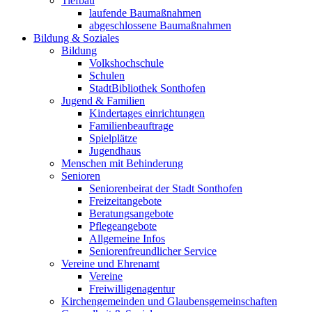
Tiefbau
laufende Baumaßnahmen
abgeschlossene Baumaßnahmen
Bildung & Soziales
Bildung
Volkshochschule
Schulen
StadtBibliothek Sonthofen
Jugend & Familien
Kindertages einrichtungen
Familienbeauftrage
Spielplätze
Jugendhaus
Menschen mit Behinderung
Senioren
Seniorenbeirat der Stadt Sonthofen
Freizeitangebote
Beratungsangebote
Pflegeangebote
Allgemeine Infos
Seniorenfreundlicher Service
Vereine und Ehrenamt
Vereine
Freiwilligenagentur
Kirchengemeinden und Glaubensgemeinschaften