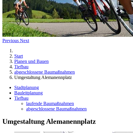
Previous
Next
Start
Planen und Bauen
Tiefbau
abgeschlossene Baumaßnahmen
Umgestaltung Alemanennplatz
Stadtplanung
Bauleitplanung
Tiefbau
laufende Baumaßnahmen
abgeschlossene Baumaßnahmen
Umgestaltung Alemanennplatz