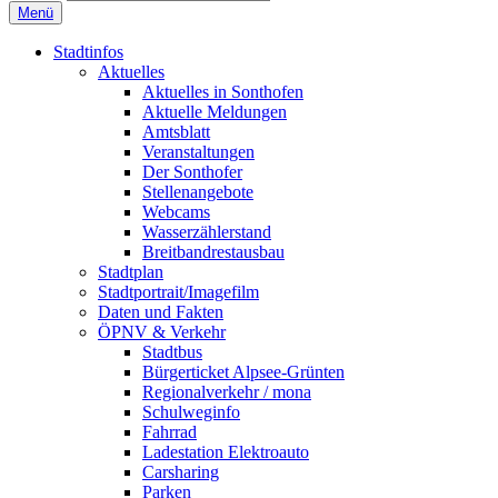
Menü
Stadtinfos
Aktuelles
Aktuelles in Sonthofen
Aktuelle Meldungen
Amtsblatt
Veranstaltungen
Der Sonthofer
Stellenangebote
Webcams
Wasserzählerstand
Breitbandrestausbau
Stadtplan
Stadtportrait/Imagefilm
Daten und Fakten
ÖPNV & Verkehr
Stadtbus
Bürgerticket Alpsee-Grünten
Regionalverkehr / mona
Schulweginfo
Fahrrad
Ladestation Elektroauto
Carsharing
Parken