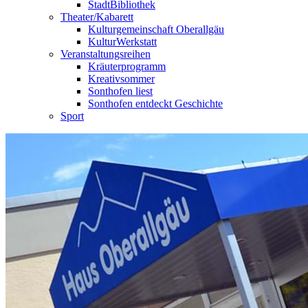
StadtBibliothek
Theater/Kabarett
Kulturgemeinschaft Oberallgäu
KulturWerkstatt
Veranstaltungsreihen
Kräuterprogramm
Kreativsommer
Sonthofen liest
Sonthofen entdeckt Geschichte
Sport