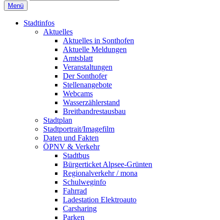
Menü
Stadtinfos
Aktuelles
Aktuelles in Sonthofen
Aktuelle Meldungen
Amtsblatt
Veranstaltungen
Der Sonthofer
Stellenangebote
Webcams
Wasserzählerstand
Breitbandrestausbau
Stadtplan
Stadtportrait/Imagefilm
Daten und Fakten
ÖPNV & Verkehr
Stadtbus
Bürgerticket Alpsee-Grünten
Regionalverkehr / mona
Schulweginfo
Fahrrad
Ladestation Elektroauto
Carsharing
Parken