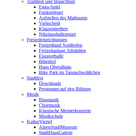
Tradition und Brauchtum
Egga-Spiel
Funkenfeuer
Aufstellen des Maibaums
Viehscheid
Klausentreiben
Nikolausballonstart
Freizeiteinrichtungen
Freizeitland Sonthofen
Freizeitanlage Altstädten
Eissporthalle
Biberhof
Haus Oberallgäu
Bike Park im Tannachwäldchen
Stadtfest
Downloads
Programm auf den Bühnen
Musik
Blasmusik
Chormusik
Klassische Meisterkonzerte
Musikschule
KulturViertel
AlpenStadtMuseum
StadtHausGalerie