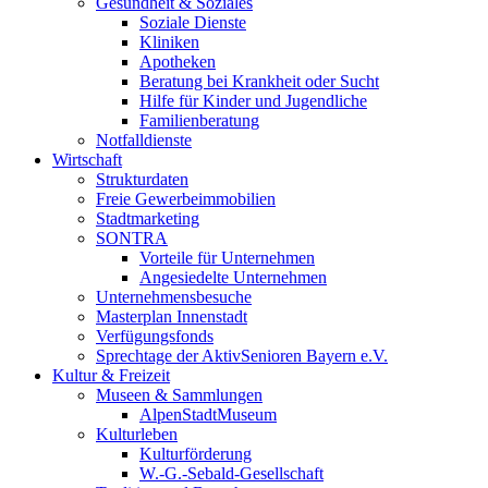
Gesundheit & Soziales
Soziale Dienste
Kliniken
Apotheken
Beratung bei Krankheit oder Sucht
Hilfe für Kinder und Jugendliche
Familienberatung
Notfalldienste
Wirtschaft
Strukturdaten
Freie Gewerbeimmobilien
Stadtmarketing
SONTRA
Vorteile für Unternehmen
Angesiedelte Unternehmen
Unternehmensbesuche
Masterplan Innenstadt
Verfügungsfonds
Sprechtage der AktivSenioren Bayern e.V.
Kultur & Freizeit
Museen & Sammlungen
AlpenStadtMuseum
Kulturleben
Kulturförderung
W.-G.-Sebald-Gesellschaft