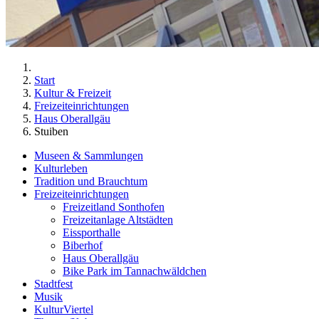
Start
Kultur & Freizeit
Freizeiteinrichtungen
Haus Oberallgäu
Stuiben
Museen & Sammlungen
Kulturleben
Tradition und Brauchtum
Freizeiteinrichtungen
Freizeitland Sonthofen
Freizeitanlage Altstädten
Eissporthalle
Biberhof
Haus Oberallgäu
Bike Park im Tannachwäldchen
Stadtfest
Musik
KulturViertel