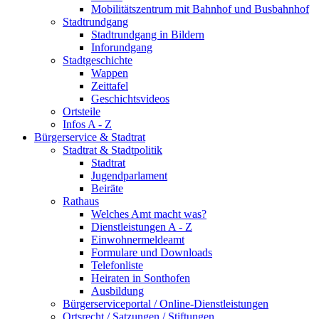
Mobilitätszentrum mit Bahnhof und Busbahnhof
Stadtrundgang
Stadtrundgang in Bildern
Inforundgang
Stadtgeschichte
Wappen
Zeittafel
Geschichtsvideos
Ortsteile
Infos A - Z
Bürgerservice & Stadtrat
Stadtrat & Stadtpolitik
Stadtrat
Jugendparlament
Beiräte
Rathaus
Welches Amt macht was?
Dienstleistungen A - Z
Einwohnermeldeamt
Formulare und Downloads
Telefonliste
Heiraten in Sonthofen
Ausbildung
Bürgerserviceportal / Online-Dienstleistungen
Ortsrecht / Satzungen / Stiftungen