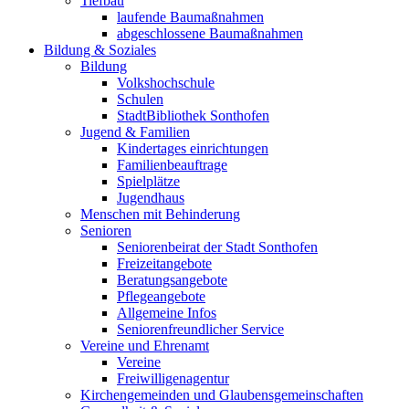
Tiefbau
laufende Baumaßnahmen
abgeschlossene Baumaßnahmen
Bildung & Soziales
Bildung
Volkshochschule
Schulen
StadtBibliothek Sonthofen
Jugend & Familien
Kindertages einrichtungen
Familienbeauftrage
Spielplätze
Jugendhaus
Menschen mit Behinderung
Senioren
Seniorenbeirat der Stadt Sonthofen
Freizeitangebote
Beratungsangebote
Pflegeangebote
Allgemeine Infos
Seniorenfreundlicher Service
Vereine und Ehrenamt
Vereine
Freiwilligenagentur
Kirchengemeinden und Glaubensgemeinschaften