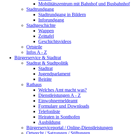
Mobilitätszentrum mit Bahnhof und Busbahnhof
Stadtrundgang
Stadtrundgang in Bildern
Inforundgang
Stadtgeschichte
Wappen
Zeittafel
Geschichtsvideos
Ortsteile
Infos A - Z
Bürgerservice & Stadtrat
Stadtrat & Stadtpolitik
Stadtrat
Jugendparlament
Beiräte
Rathaus
Welches Amt macht was?
Dienstleistungen A - Z
Einwohnermeldeamt
Formulare und Downloads
Telefonliste
Heiraten in Sonthofen
Ausbildung
Bürgerserviceportal / Online-Dienstleistungen
Ortsrecht / Satzungen / Stiftungen