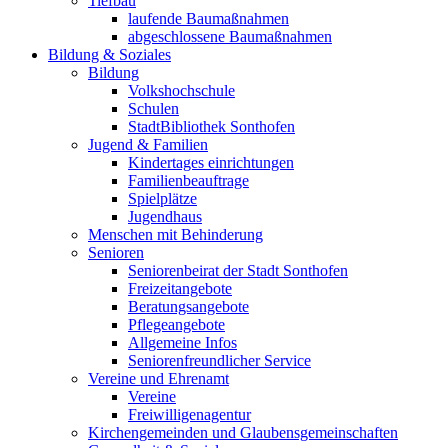
Tiefbau
laufende Baumaßnahmen
abgeschlossene Baumaßnahmen
Bildung & Soziales
Bildung
Volkshochschule
Schulen
StadtBibliothek Sonthofen
Jugend & Familien
Kindertages einrichtungen
Familienbeauftrage
Spielplätze
Jugendhaus
Menschen mit Behinderung
Senioren
Seniorenbeirat der Stadt Sonthofen
Freizeitangebote
Beratungsangebote
Pflegeangebote
Allgemeine Infos
Seniorenfreundlicher Service
Vereine und Ehrenamt
Vereine
Freiwilligenagentur
Kirchengemeinden und Glaubensgemeinschaften