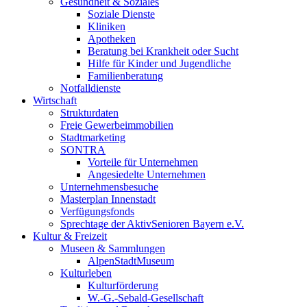
Gesundheit & Soziales
Soziale Dienste
Kliniken
Apotheken
Beratung bei Krankheit oder Sucht
Hilfe für Kinder und Jugendliche
Familienberatung
Notfalldienste
Wirtschaft
Strukturdaten
Freie Gewerbeimmobilien
Stadtmarketing
SONTRA
Vorteile für Unternehmen
Angesiedelte Unternehmen
Unternehmensbesuche
Masterplan Innenstadt
Verfügungsfonds
Sprechtage der AktivSenioren Bayern e.V.
Kultur & Freizeit
Museen & Sammlungen
AlpenStadtMuseum
Kulturleben
Kulturförderung
W.-G.-Sebald-Gesellschaft