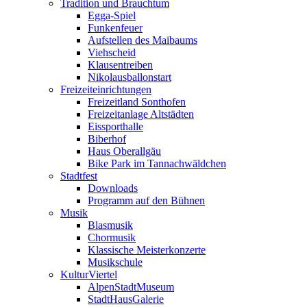
Tradition und Brauchtum
Egga-Spiel
Funkenfeuer
Aufstellen des Maibaums
Viehscheid
Klausentreiben
Nikolausballonstart
Freizeiteinrichtungen
Freizeitland Sonthofen
Freizeitanlage Altstädten
Eissporthalle
Biberhof
Haus Oberallgäu
Bike Park im Tannachwäldchen
Stadtfest
Downloads
Programm auf den Bühnen
Musik
Blasmusik
Chormusik
Klassische Meisterkonzerte
Musikschule
KulturViertel
AlpenStadtMuseum
StadtHausGalerie