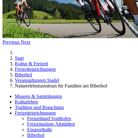
Previous
Next
Start
Kultur & Freizeit
Freizeiteinrichtungen
Biberhof
Veranstaltungen Stadel
Naturerlebniszentrum für Familien am Biberhof
Museen & Sammlungen
Kulturleben
Tradition und Brauchtum
Freizeiteinrichtungen
Freizeitland Sonthofen
Freizeitanlage Altstädten
Eissporthalle
Biberhof