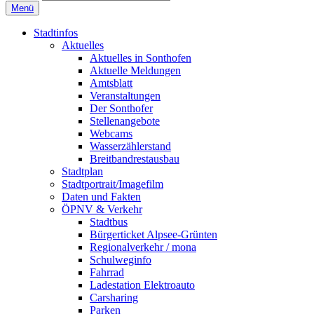
Menü
Stadtinfos
Aktuelles
Aktuelles in Sonthofen
Aktuelle Meldungen
Amtsblatt
Veranstaltungen
Der Sonthofer
Stellenangebote
Webcams
Wasserzählerstand
Breitbandrestausbau
Stadtplan
Stadtportrait/Imagefilm
Daten und Fakten
ÖPNV & Verkehr
Stadtbus
Bürgerticket Alpsee-Grünten
Regionalverkehr / mona
Schulweginfo
Fahrrad
Ladestation Elektroauto
Carsharing
Parken