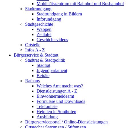
Mobilitätszentrum mit Bahnhof und Busbahnhof
Stadtrundgang
Stadtrundgang in Bildern
Inforundgang
Stadtgeschichte
Wappen
Zeittafel
Geschichtsvideos
Ortsteile
Infos A - Z
Bürgerservice & Stadtrat
Stadtrat & Stadtpolitik
Stadtrat
Jugendparlament
Beiräte
Rathaus
Welches Amt macht was?
Dienstleistungen A - Z
Einwohnermeldeamt
Formulare und Downloads
Telefonliste
Heiraten in Sonthofen
Ausbildung
Bürgerserviceportal / Online-Dienstleistungen
Ortsrecht / Satzungen / Stiftungen