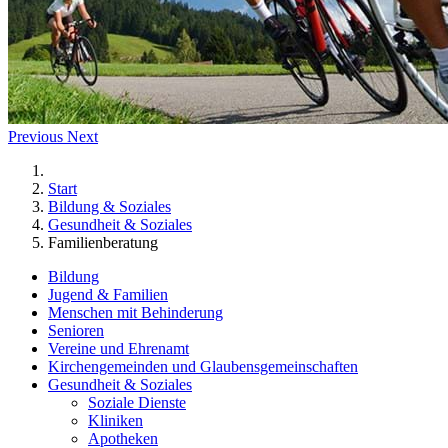
Previous
Next
Start
Bildung & Soziales
Gesundheit & Soziales
Familienberatung
Bildung
Jugend & Familien
Menschen mit Behinderung
Senioren
Vereine und Ehrenamt
Kirchengemeinden und Glaubensgemeinschaften
Gesundheit & Soziales
Soziale Dienste
Kliniken
Apotheken