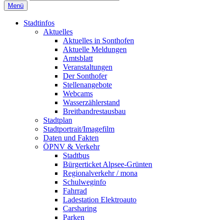
Menü
Stadtinfos
Aktuelles
Aktuelles in Sonthofen
Aktuelle Meldungen
Amtsblatt
Veranstaltungen
Der Sonthofer
Stellenangebote
Webcams
Wasserzählerstand
Breitbandrestausbau
Stadtplan
Stadtportrait/Imagefilm
Daten und Fakten
ÖPNV & Verkehr
Stadtbus
Bürgerticket Alpsee-Grünten
Regionalverkehr / mona
Schulweginfo
Fahrrad
Ladestation Elektroauto
Carsharing
Parken