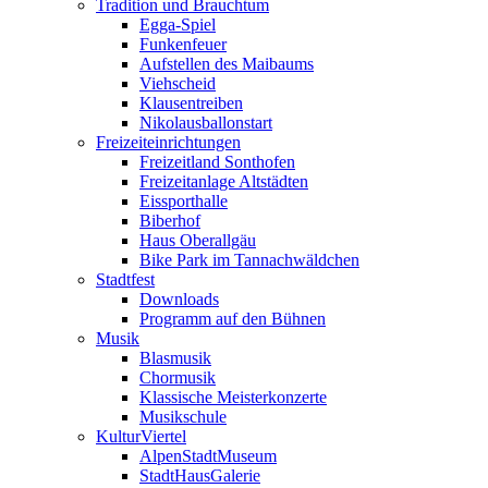
Tradition und Brauchtum
Egga-Spiel
Funkenfeuer
Aufstellen des Maibaums
Viehscheid
Klausentreiben
Nikolausballonstart
Freizeiteinrichtungen
Freizeitland Sonthofen
Freizeitanlage Altstädten
Eissporthalle
Biberhof
Haus Oberallgäu
Bike Park im Tannachwäldchen
Stadtfest
Downloads
Programm auf den Bühnen
Musik
Blasmusik
Chormusik
Klassische Meisterkonzerte
Musikschule
KulturViertel
AlpenStadtMuseum
StadtHausGalerie