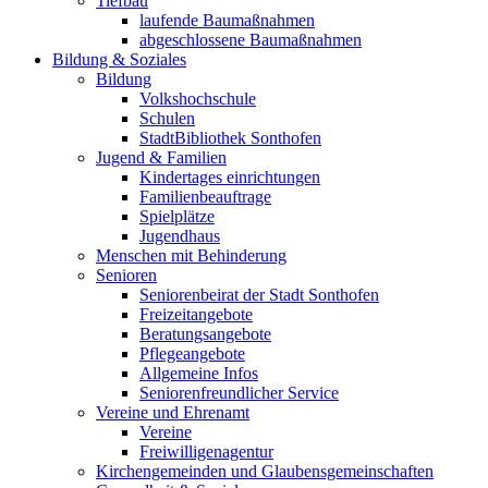
Tiefbau
laufende Baumaßnahmen
abgeschlossene Baumaßnahmen
Bildung & Soziales
Bildung
Volkshochschule
Schulen
StadtBibliothek Sonthofen
Jugend & Familien
Kindertages einrichtungen
Familienbeauftrage
Spielplätze
Jugendhaus
Menschen mit Behinderung
Senioren
Seniorenbeirat der Stadt Sonthofen
Freizeitangebote
Beratungsangebote
Pflegeangebote
Allgemeine Infos
Seniorenfreundlicher Service
Vereine und Ehrenamt
Vereine
Freiwilligenagentur
Kirchengemeinden und Glaubensgemeinschaften