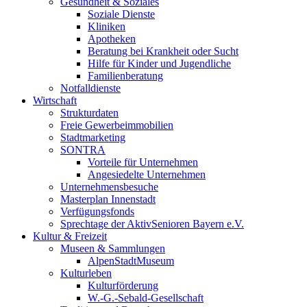
Gesundheit & Soziales
Soziale Dienste
Kliniken
Apotheken
Beratung bei Krankheit oder Sucht
Hilfe für Kinder und Jugendliche
Familienberatung
Notfalldienste
Wirtschaft
Strukturdaten
Freie Gewerbeimmobilien
Stadtmarketing
SONTRA
Vorteile für Unternehmen
Angesiedelte Unternehmen
Unternehmensbesuche
Masterplan Innenstadt
Verfügungsfonds
Sprechtage der AktivSenioren Bayern e.V.
Kultur & Freizeit
Museen & Sammlungen
AlpenStadtMuseum
Kulturleben
Kulturförderung
W.-G.-Sebald-Gesellschaft