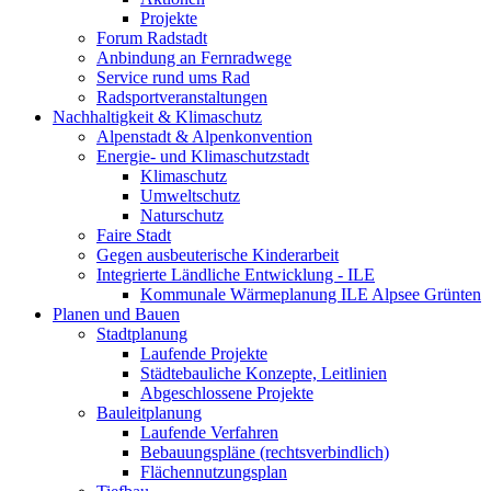
Projekte
Forum Radstadt
Anbindung an Fernradwege
Service rund ums Rad
Radsportveranstaltungen
Nachhaltigkeit & Klimaschutz
Alpenstadt & Alpenkonvention
Energie- und Klimaschutzstadt
Klimaschutz
Umweltschutz
Naturschutz
Faire Stadt
Gegen ausbeuterische Kinderarbeit
Integrierte Ländliche Entwicklung - ILE
Kommunale Wärmeplanung ILE Alpsee Grünten
Planen und Bauen
Stadtplanung
Laufende Projekte
Städtebauliche Konzepte, Leitlinien
Abgeschlossene Projekte
Bauleitplanung
Laufende Verfahren
Bebauungspläne (rechtsverbindlich)
Flächennutzungsplan