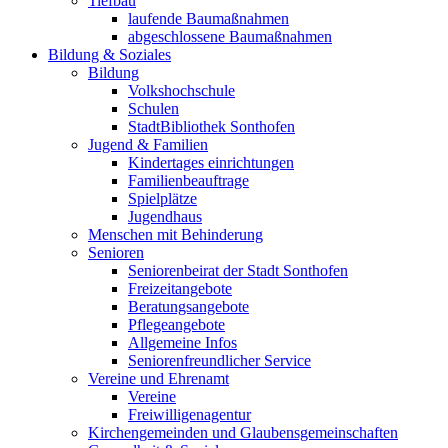
Tiefbau
laufende Baumaßnahmen
abgeschlossene Baumaßnahmen
Bildung & Soziales
Bildung
Volkshochschule
Schulen
StadtBibliothek Sonthofen
Jugend & Familien
Kindertages einrichtungen
Familienbeauftrage
Spielplätze
Jugendhaus
Menschen mit Behinderung
Senioren
Seniorenbeirat der Stadt Sonthofen
Freizeitangebote
Beratungsangebote
Pflegeangebote
Allgemeine Infos
Seniorenfreundlicher Service
Vereine und Ehrenamt
Vereine
Freiwilligenagentur
Kirchengemeinden und Glaubensgemeinschaften