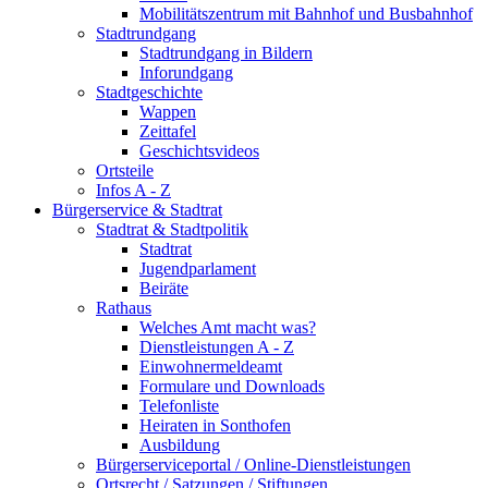
Mobilitätszentrum mit Bahnhof und Busbahnhof
Stadtrundgang
Stadtrundgang in Bildern
Inforundgang
Stadtgeschichte
Wappen
Zeittafel
Geschichtsvideos
Ortsteile
Infos A - Z
Bürgerservice & Stadtrat
Stadtrat & Stadtpolitik
Stadtrat
Jugendparlament
Beiräte
Rathaus
Welches Amt macht was?
Dienstleistungen A - Z
Einwohnermeldeamt
Formulare und Downloads
Telefonliste
Heiraten in Sonthofen
Ausbildung
Bürgerserviceportal / Online-Dienstleistungen
Ortsrecht / Satzungen / Stiftungen