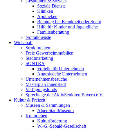
Gesundheit & Soziales
Soziale Dienste
Kliniken
Apotheken
Beratung bei Krankheit oder Sucht
Hilfe für Kinder und Jugendliche
Familienberatung
Notfalldienste
Wirtschaft
Strukturdaten
Freie Gewerbeimmobilien
Stadtmarketing
SONTRA
Vorteile für Unternehmen
Angesiedelte Unternehmen
Unternehmensbesuche
Masterplan Innenstadt
Verfügungsfonds
Sprechtage der AktivSenioren Bayern e.V.
Kultur & Freizeit
Museen & Sammlungen
AlpenStadtMuseum
Kulturleben
Kulturförderung
W.-G.-Sebald-Gesellschaft