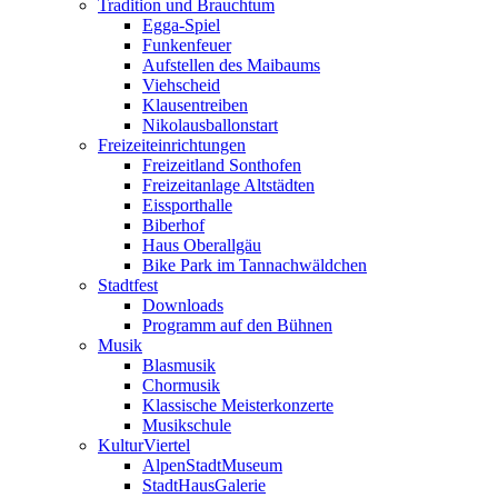
Tradition und Brauchtum
Egga-Spiel
Funkenfeuer
Aufstellen des Maibaums
Viehscheid
Klausentreiben
Nikolausballonstart
Freizeiteinrichtungen
Freizeitland Sonthofen
Freizeitanlage Altstädten
Eissporthalle
Biberhof
Haus Oberallgäu
Bike Park im Tannachwäldchen
Stadtfest
Downloads
Programm auf den Bühnen
Musik
Blasmusik
Chormusik
Klassische Meisterkonzerte
Musikschule
KulturViertel
AlpenStadtMuseum
StadtHausGalerie