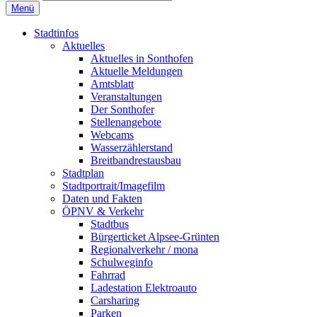
Menü
Stadtinfos
Aktuelles
Aktuelles in Sonthofen
Aktuelle Meldungen
Amtsblatt
Veranstaltungen
Der Sonthofer
Stellenangebote
Webcams
Wasserzählerstand
Breitbandrestausbau
Stadtplan
Stadtportrait/Imagefilm
Daten und Fakten
ÖPNV & Verkehr
Stadtbus
Bürgerticket Alpsee-Grünten
Regionalverkehr / mona
Schulweginfo
Fahrrad
Ladestation Elektroauto
Carsharing
Parken