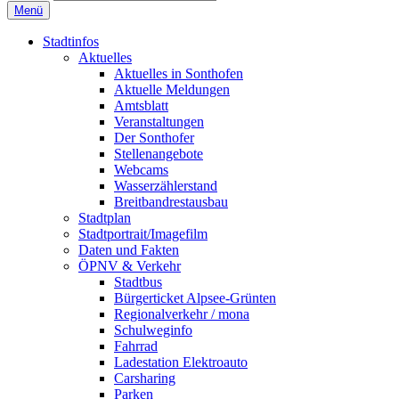
Menü
Stadtinfos
Aktuelles
Aktuelles in Sonthofen
Aktuelle Meldungen
Amtsblatt
Veranstaltungen
Der Sonthofer
Stellenangebote
Webcams
Wasserzählerstand
Breitbandrestausbau
Stadtplan
Stadtportrait/Imagefilm
Daten und Fakten
ÖPNV & Verkehr
Stadtbus
Bürgerticket Alpsee-Grünten
Regionalverkehr / mona
Schulweginfo
Fahrrad
Ladestation Elektroauto
Carsharing
Parken