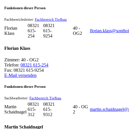
Funktionen dieser Person
Fachbereichsleiter:
Fachbereich Tiefbau
08321
08321
Florian
40 -
615-
615-
florian.klass@sontho
Klass
OG2
254
9254
Florian
Klass
Zimmer:
40 - OG2
Telefon:
08321 615-254
Fax:
08321 615-9254
E-Mail versenden
Funktionen dieser Person
Sachbearbeiter:
Fachbereich Tiefbau
08321
08321
Martin
40 - OG
615-
615-
martin.schaidnagel@
Schaidnagel
2
312
9312
Martin
Schaidnagel