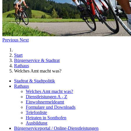
Previous
Next
Start
Bürgerservice & Stadtrat
Rathaus
Welches Amt macht was?
Stadtrat & Stadtpolitik
Rathaus
Welches Amt macht was?
Dienstleistungen A - Z
Einwohnermeldeamt
Formulare und Downloads
Telefonliste
Heiraten in Sonthofen
Ausbildung
Bürgerserviceportal / Online-Dienstleistungen