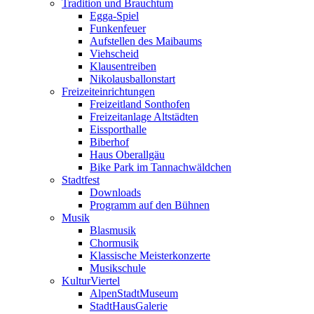
Tradition und Brauchtum
Egga-Spiel
Funkenfeuer
Aufstellen des Maibaums
Viehscheid
Klausentreiben
Nikolausballonstart
Freizeiteinrichtungen
Freizeitland Sonthofen
Freizeitanlage Altstädten
Eissporthalle
Biberhof
Haus Oberallgäu
Bike Park im Tannachwäldchen
Stadtfest
Downloads
Programm auf den Bühnen
Musik
Blasmusik
Chormusik
Klassische Meisterkonzerte
Musikschule
KulturViertel
AlpenStadtMuseum
StadtHausGalerie