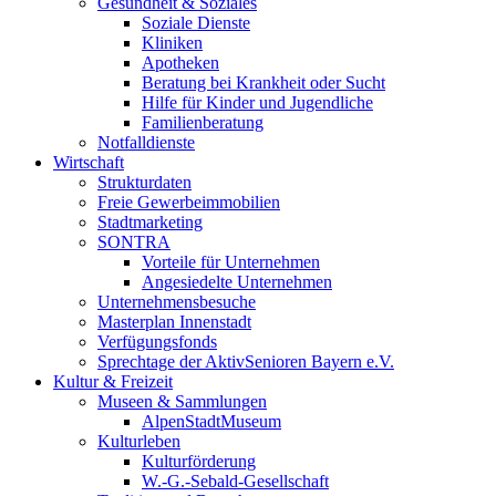
Gesundheit & Soziales
Soziale Dienste
Kliniken
Apotheken
Beratung bei Krankheit oder Sucht
Hilfe für Kinder und Jugendliche
Familienberatung
Notfalldienste
Wirtschaft
Strukturdaten
Freie Gewerbeimmobilien
Stadtmarketing
SONTRA
Vorteile für Unternehmen
Angesiedelte Unternehmen
Unternehmensbesuche
Masterplan Innenstadt
Verfügungsfonds
Sprechtage der AktivSenioren Bayern e.V.
Kultur & Freizeit
Museen & Sammlungen
AlpenStadtMuseum
Kulturleben
Kulturförderung
W.-G.-Sebald-Gesellschaft