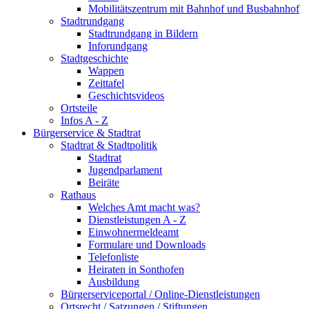
Mobilitätszentrum mit Bahnhof und Busbahnhof
Stadtrundgang
Stadtrundgang in Bildern
Inforundgang
Stadtgeschichte
Wappen
Zeittafel
Geschichtsvideos
Ortsteile
Infos A - Z
Bürgerservice & Stadtrat
Stadtrat & Stadtpolitik
Stadtrat
Jugendparlament
Beiräte
Rathaus
Welches Amt macht was?
Dienstleistungen A - Z
Einwohnermeldeamt
Formulare und Downloads
Telefonliste
Heiraten in Sonthofen
Ausbildung
Bürgerserviceportal / Online-Dienstleistungen
Ortsrecht / Satzungen / Stiftungen