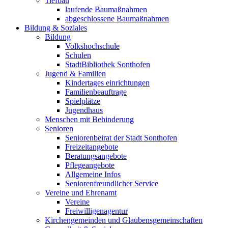
Tiefbau
laufende Baumaßnahmen
abgeschlossene Baumaßnahmen
Bildung & Soziales
Bildung
Volkshochschule
Schulen
StadtBibliothek Sonthofen
Jugend & Familien
Kindertages einrichtungen
Familienbeauftrage
Spielplätze
Jugendhaus
Menschen mit Behinderung
Senioren
Seniorenbeirat der Stadt Sonthofen
Freizeitangebote
Beratungsangebote
Pflegeangebote
Allgemeine Infos
Seniorenfreundlicher Service
Vereine und Ehrenamt
Vereine
Freiwilligenagentur
Kirchengemeinden und Glaubensgemeinschaften