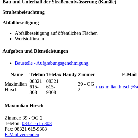
Bau und Unterhalt der Straßenentwässerung (Kanäle)
Straßenbeleuchtung
Abfallbeseitigung
Abfallbeseitigung auf öffentlichen Flächen
Wertstoffinseln
Aufgaben und Dienstleistungen
Baustelle - Aufgrabungsgenehmigung
Name
Telefon
Telefax
Handy
Zimmer
E-Mail
08321
08321
Maximilian
39 - OG
615-
615-
maximilian.hirsch@s
Hirsch
2
308
9308
Maximilian
Hirsch
Zimmer:
39 - OG 2
Telefon:
08321 615-308
Fax:
08321 615-9308
E-Mail versenden