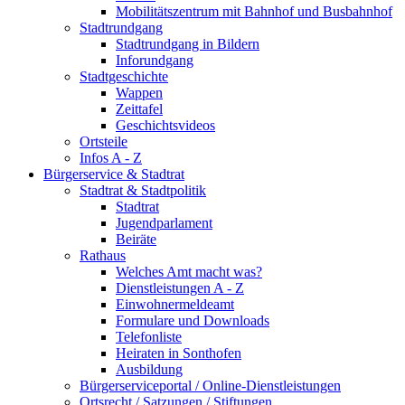
Mobilitätszentrum mit Bahnhof und Busbahnhof
Stadtrundgang
Stadtrundgang in Bildern
Inforundgang
Stadtgeschichte
Wappen
Zeittafel
Geschichtsvideos
Ortsteile
Infos A - Z
Bürgerservice & Stadtrat
Stadtrat & Stadtpolitik
Stadtrat
Jugendparlament
Beiräte
Rathaus
Welches Amt macht was?
Dienstleistungen A - Z
Einwohnermeldeamt
Formulare und Downloads
Telefonliste
Heiraten in Sonthofen
Ausbildung
Bürgerserviceportal / Online-Dienstleistungen
Ortsrecht / Satzungen / Stiftungen