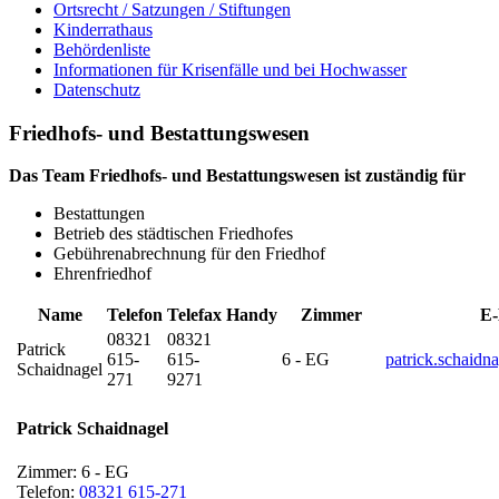
Ortsrecht / Satzungen / Stiftungen
Kinderrathaus
Behördenliste
Informationen für Krisenfälle und bei Hochwasser
Datenschutz
Friedhofs- und Bestattungswesen
Das Team Friedhofs- und Bestattungswesen ist zuständig für
Bestattungen
Betrieb des städtischen Friedhofes
Gebührenabrechnung für den Friedhof
Ehrenfriedhof
Name
Telefon
Telefax
Handy
Zimmer
E-
08321
08321
Patrick
615-
615-
6 - EG
patrick.schaidn
Schaidnagel
271
9271
Patrick
Schaidnagel
Zimmer:
6 - EG
Telefon:
08321 615-271