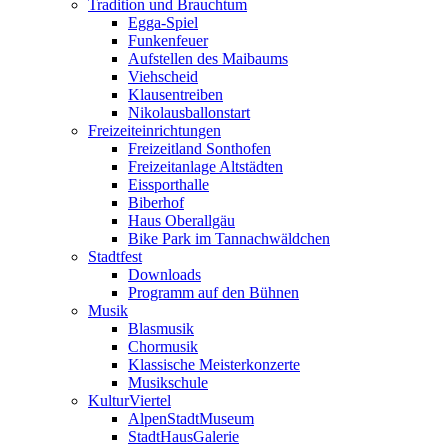
Tradition und Brauchtum
Egga-Spiel
Funkenfeuer
Aufstellen des Maibaums
Viehscheid
Klausentreiben
Nikolausballonstart
Freizeiteinrichtungen
Freizeitland Sonthofen
Freizeitanlage Altstädten
Eissporthalle
Biberhof
Haus Oberallgäu
Bike Park im Tannachwäldchen
Stadtfest
Downloads
Programm auf den Bühnen
Musik
Blasmusik
Chormusik
Klassische Meisterkonzerte
Musikschule
KulturViertel
AlpenStadtMuseum
StadtHausGalerie