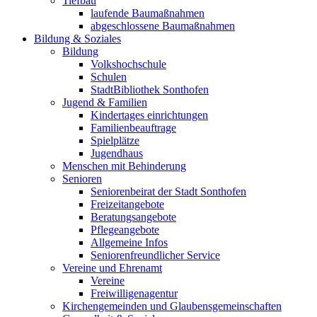
Tiefbau
laufende Baumaßnahmen
abgeschlossene Baumaßnahmen
Bildung & Soziales
Bildung
Volkshochschule
Schulen
StadtBibliothek Sonthofen
Jugend & Familien
Kindertages einrichtungen
Familienbeauftrage
Spielplätze
Jugendhaus
Menschen mit Behinderung
Senioren
Seniorenbeirat der Stadt Sonthofen
Freizeitangebote
Beratungsangebote
Pflegeangebote
Allgemeine Infos
Seniorenfreundlicher Service
Vereine und Ehrenamt
Vereine
Freiwilligenagentur
Kirchengemeinden und Glaubensgemeinschaften