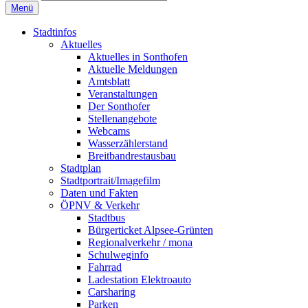
Menü
Stadtinfos
Aktuelles
Aktuelles in Sonthofen
Aktuelle Meldungen
Amtsblatt
Veranstaltungen
Der Sonthofer
Stellenangebote
Webcams
Wasserzählerstand
Breitbandrestausbau
Stadtplan
Stadtportrait/Imagefilm
Daten und Fakten
ÖPNV & Verkehr
Stadtbus
Bürgerticket Alpsee-Grünten
Regionalverkehr / mona
Schulweginfo
Fahrrad
Ladestation Elektroauto
Carsharing
Parken