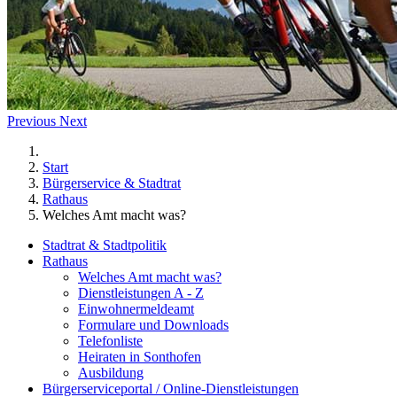
Previous
Next
Start
Bürgerservice & Stadtrat
Rathaus
Welches Amt macht was?
Stadtrat & Stadtpolitik
Rathaus
Welches Amt macht was?
Dienstleistungen A - Z
Einwohnermeldeamt
Formulare und Downloads
Telefonliste
Heiraten in Sonthofen
Ausbildung
Bürgerserviceportal / Online-Dienstleistungen