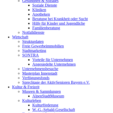
Gesundheit & Soziales
Soziale Dienste
Kliniken
Apotheken
Beratung bei Krankheit oder Sucht
Hilfe für Kinder und Jugendliche
Familienberatung
Notfalldienste
Wirtschaft
Strukturdaten
Freie Gewerbeimmobilien
Stadtmarketing
SONTRA
Vorteile für Unternehmen
Angesiedelte Unternehmen
Unternehmensbesuche
Masterplan Innenstadt
Verfügungsfonds
Sprechtage der AktivSenioren Bayern e.V.
Kultur & Freizeit
Museen & Sammlungen
AlpenStadtMuseum
Kulturleben
Kulturförderung
W.-G.-Sebald-Gesellschaft