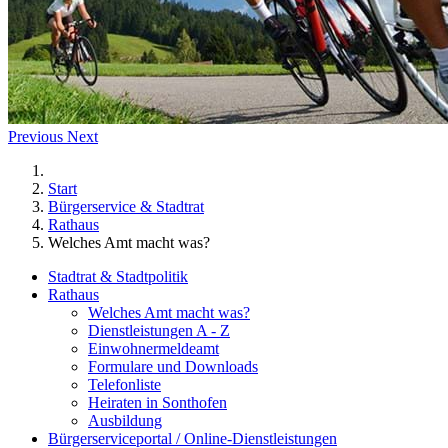
Previous
Next
Start
Bürgerservice & Stadtrat
Rathaus
Welches Amt macht was?
Stadtrat & Stadtpolitik
Rathaus
Welches Amt macht was?
Dienstleistungen A - Z
Einwohnermeldeamt
Formulare und Downloads
Telefonliste
Heiraten in Sonthofen
Ausbildung
Bürgerserviceportal / Online-Dienstleistungen