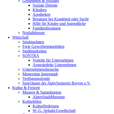
Gesundheit & Soziales
Soziale Dienste
Kliniken
Apotheken
Beratung bei Krankheit oder Sucht
Hilfe für Kinder und Jugendliche
Familienberatung
Notfalldienste
Wirtschaft
Strukturdaten
Freie Gewerbeimmobilien
Stadtmarketing
SONTRA
Vorteile für Unternehmen
Angesiedelte Unternehmen
Unternehmensbesuche
Masterplan Innenstadt
Verfügungsfonds
Sprechtage der AktivSenioren Bayern e.V.
Kultur & Freizeit
Museen & Sammlungen
AlpenStadtMuseum
Kulturleben
Kulturförderung
W.-G.-Sebald-Gesellschaft