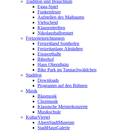
Tradition und Brauchtum
Egga-Spiel
Funkenfeuer
Aufstellen des Maibaums
Viehscheid
Klausentreiben
Nikolausballonstart
Freizeiteinrichtungen
Freizeitland Sonthofen
Freizeitanlage Altstädten
Eissporthalle
Biberhof
Haus Oberallgäu
Bike Park im Tannachwäldchen
Stadtfest
Downloads
Programm auf den Bühnen
Musik
Blasmusik
Chormusik
Klassische Meisterkonzerte
Musikschule
KulturViertel
AlpenStadtMuseum
StadtHausGalerie