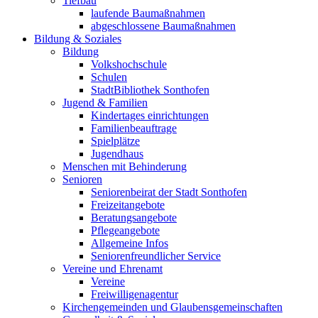
Tiefbau
laufende Baumaßnahmen
abgeschlossene Baumaßnahmen
Bildung & Soziales
Bildung
Volkshochschule
Schulen
StadtBibliothek Sonthofen
Jugend & Familien
Kindertages einrichtungen
Familienbeauftrage
Spielplätze
Jugendhaus
Menschen mit Behinderung
Senioren
Seniorenbeirat der Stadt Sonthofen
Freizeitangebote
Beratungsangebote
Pflegeangebote
Allgemeine Infos
Seniorenfreundlicher Service
Vereine und Ehrenamt
Vereine
Freiwilligenagentur
Kirchengemeinden und Glaubensgemeinschaften