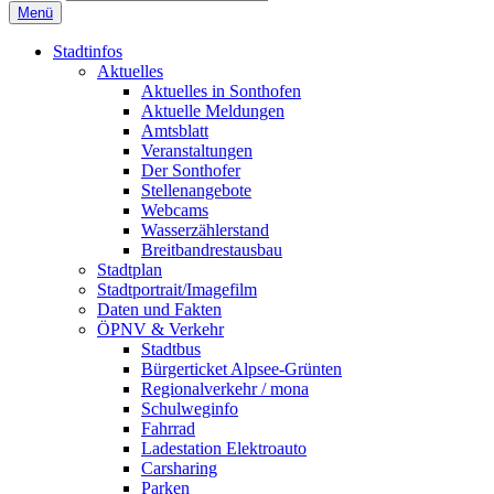
Menü
Stadtinfos
Aktuelles
Aktuelles in Sonthofen
Aktuelle Meldungen
Amtsblatt
Veranstaltungen
Der Sonthofer
Stellenangebote
Webcams
Wasserzählerstand
Breitbandrestausbau
Stadtplan
Stadtportrait/Imagefilm
Daten und Fakten
ÖPNV & Verkehr
Stadtbus
Bürgerticket Alpsee-Grünten
Regionalverkehr / mona
Schulweginfo
Fahrrad
Ladestation Elektroauto
Carsharing
Parken