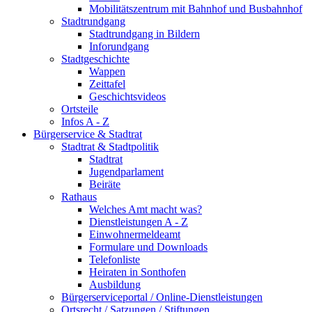
Mobilitätszentrum mit Bahnhof und Busbahnhof
Stadtrundgang
Stadtrundgang in Bildern
Inforundgang
Stadtgeschichte
Wappen
Zeittafel
Geschichtsvideos
Ortsteile
Infos A - Z
Bürgerservice & Stadtrat
Stadtrat & Stadtpolitik
Stadtrat
Jugendparlament
Beiräte
Rathaus
Welches Amt macht was?
Dienstleistungen A - Z
Einwohnermeldeamt
Formulare und Downloads
Telefonliste
Heiraten in Sonthofen
Ausbildung
Bürgerserviceportal / Online-Dienstleistungen
Ortsrecht / Satzungen / Stiftungen